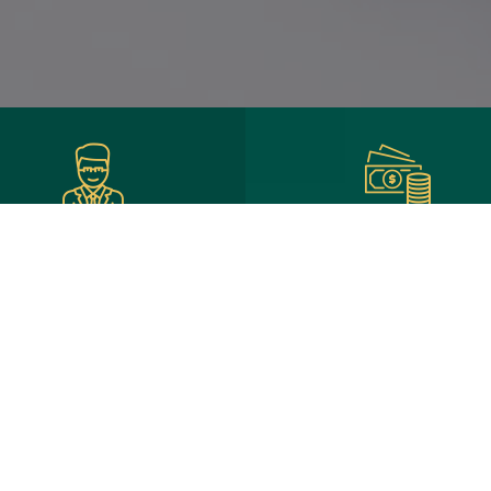
нкротство* с оплатой
Решение вопросов
после процедуры
долгами без
банкротства*
ения