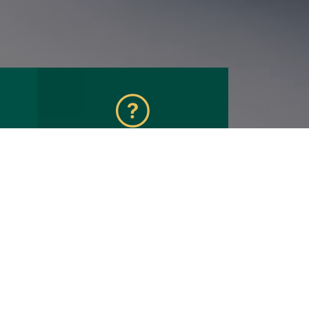
 с
Банкротство*
физических лиц