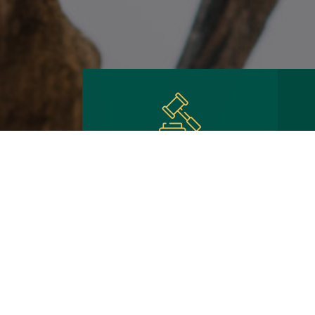
Банкротство* физлиц
Ба
Достиж